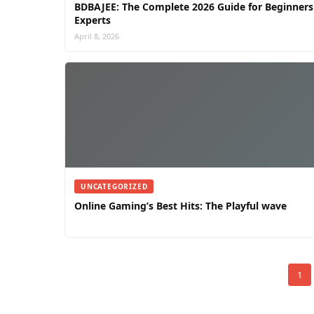
BDBAJEE: The Complete 2026 Guide for Beginners
Experts
April 8, 2026
UNCATEGORIZED
Online Gaming’s Best Hits: The Playful wave
1