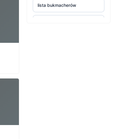
lista bukmacherów
legalni bukmacherzy
gra aviator
gra plinko
bukmacherzy polska
kasyno bez weryfikacji
najlepsze zakłady
bukmacherskie
gra plinko