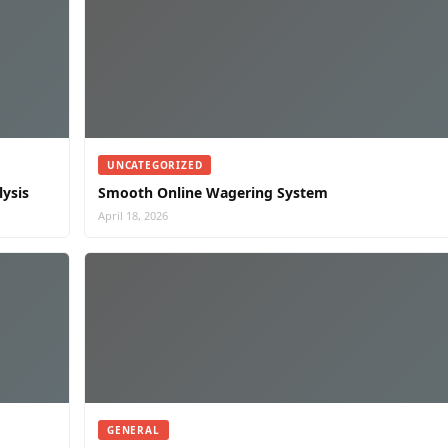
UNCATEGORIZED
lysis
Smooth Online Wagering System
April 18, 2026
GENERAL