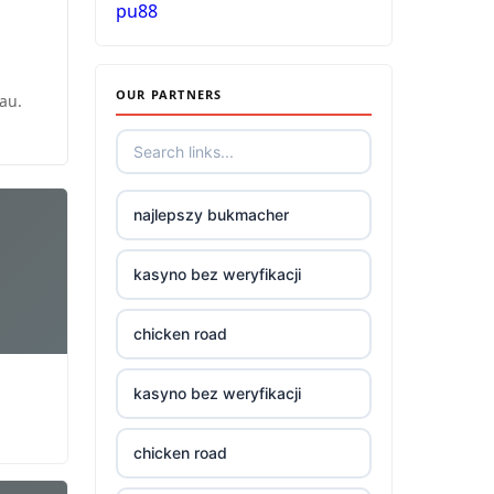
pu88
OUR PARTNERS
au.
najlepszy bukmacher
kasyno bez weryfikacji
chicken road
kasyno bez weryfikacji
chicken road