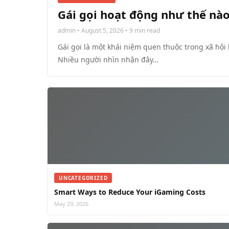
Gái gọi hoạt động như thế nào
admin • August 5, 2026 • 9 min read
Gái gọi là một khái niệm quen thuộc trong xã hội
Nhiều người nhìn nhận đây…
UNCATEGORIZED
Smart Ways to Reduce Your iGaming Costs
May 29, 2026